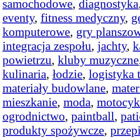
samochodowe
,
diagnostyka
eventy
,
fitness medyczny
,
g
komputerowe
,
gry planszo
integracja zespołu
,
jachty
,
k
powietrzu
,
kluby muzyczne
kulinaria
,
łodzie
,
logistyka 
materiały budowlane
,
mater
mieszkanie
,
moda
,
motocyk
ogrodnictwo
,
paintball
,
pat
produkty spożywcze
,
przep