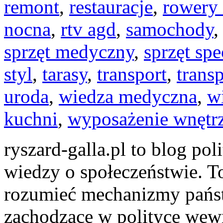
remont
,
restauracje
,
rowery 
nocna
,
rtv agd
,
samochody
sprzęt medyczny
,
sprzęt spe
styl
,
tarasy
,
transport
,
transp
uroda
,
wiedza medyczna
,
w
kuchni
,
wyposażenie wnętr
ryszard-galla.pl to blog pol
wiedzy o społeczeństwie. To
rozumieć mechanizmy państw
zachodzące w polityce wewn